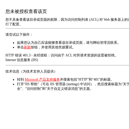
T
o
g
g
l
e
n
网站首页
常规试验机
行业解决方案
a
增压泵及设备
液压泵
液压工具
液压附件
v
高压阀件
i
g
a
t
i
o
n