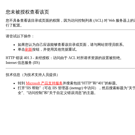
T
o
g
g
l
e
n
您的位置：
首页
产品中心
行业解决方案
a
v
全部
常规试验机
行业解决方案
增压泵及设备
i
g
a
t
i
o
n