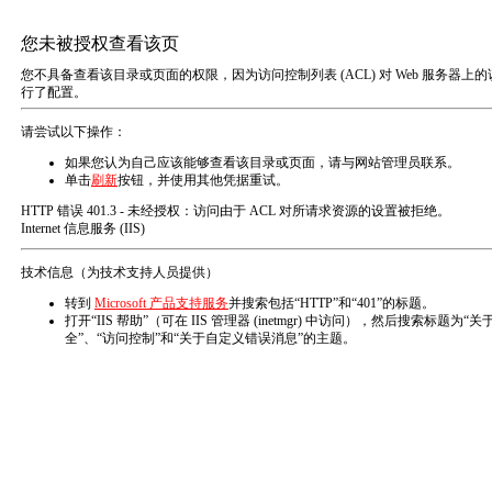
T
o
g
g
l
e
n
您的位置：
首页
产品中心
行业解决方案
石油天然气
a
v
全部
常规试验机
行业解决方案
增压泵及设备
i
g
a
关于我们
新闻中心
t
i
o
企业简介
公司新闻
n
企业文化
行业动态