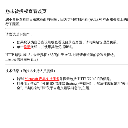
T
o
g
g
l
e
n
网站首页
常规试验机
行业解决方案
a
增压泵及设备
液压泵
液压工具
液压附件
v
高压阀件
i
g
a
t
i
o
n