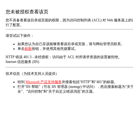
T
o
g
g
l
e
n
网站首页
常规试验机
行业解决方案
a
增压泵及设备
液压泵
液压工具
液压附件
v
高压阀件
i
g
a
t
i
o
n