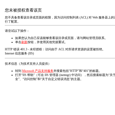
T
o
g
g
l
e
n
您的位置：
首页
新闻中心
公司新闻
a
v
全部
公司新闻
行业动态
i
g
a
全自动爆破试验台的特点与使用事项
t
i
2017-10-28 18:19:14
3615
o
n